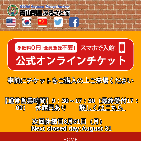
事前にチケットをご購入の上ご来場ください
【通常営業時間】9：30～17：30（最終受付17：
00） 休館日あり
詳しくはこちら
次回休館日8月31日（月）
Next closed day:August 31
HOME