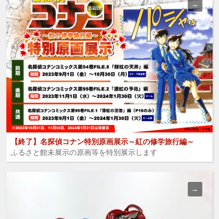
【終了】名探偵コナン特別原画展示～紅の修学旅行編～
ふるさと館未展示の原画等を特別展示します