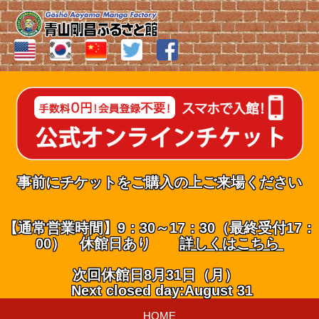
事前にチケットをご購入の上ご来場ください
【通常営業時間】9：30～17：30（最終受付17：
00） 休館日あり
詳しくはこちら
次回休館日8月31日（月）
Next closed day:August 31
HOME