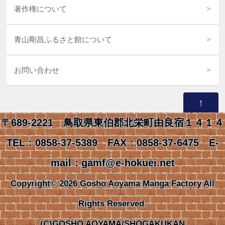
著作権について
青山剛昌ふるさと館について
お問い合わせ
↑
〒689-2221 鳥取県東伯郡北栄町由良宿１４１４
TEL：0858-37-5389 FAX：0858-37-6475 E-
mail：gamf@e-hokuei.net
Copyright© 2026 Gosho Aoyama Manga Factory All
Rights Reserved.
(C)GOSHO AOYAMA/SHOGAKUKAN