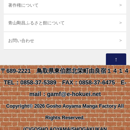
著作権について
青山剛昌ふるさと館について
お問い合わせ
↑
〒689-2221 鳥取県東伯郡北栄町由良宿１４１４
TEL：0858-37-5389 FAX：0858-37-6475 E-
mail：gamf@e-hokuei.net
Copyright© 2026 Gosho Aoyama Manga Factory All
Rights Reserved.
(C)GOSHO AOYAMA/SHOGAKUKAN