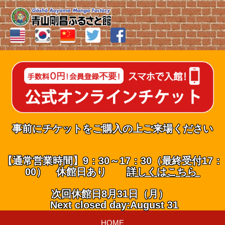
事前にチケットをご購入の上ご来場ください
【通常営業時間】9：30～17：30（最終受付17：
00） 休館日あり
詳しくはこちら
次回休館日8月31日（月）
Next closed day:August 31
HOME