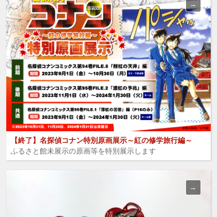
【終了】名探偵コナン特別原画展示～紅の修学旅行編～
ふるさと館未展示の原画等を特別展示します