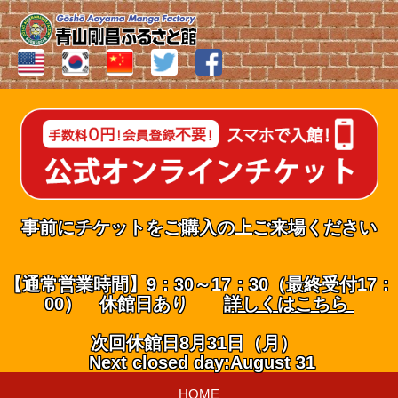
事前にチケットをご購入の上ご来場ください
【通常営業時間】9：30～17：30（最終受付17：
00） 休館日あり
詳しくはこちら
次回休館日8月31日（月）
Next closed day:August 31
HOME