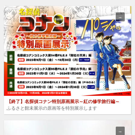
【終了】名探偵コナン特別原画展示～紅の修学旅行編～
ふるさと館未展示の原画等を特別展示します