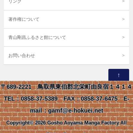
リンク
著作権について
青山剛昌ふるさと館について
お問い合わせ
↑
〒689-2221 鳥取県東伯郡北栄町由良宿１４１４
TEL：0858-37-5389 FAX：0858-37-6475 E-
mail：gamf@e-hokuei.net
Copyright© 2026 Gosho Aoyama Manga Factory All