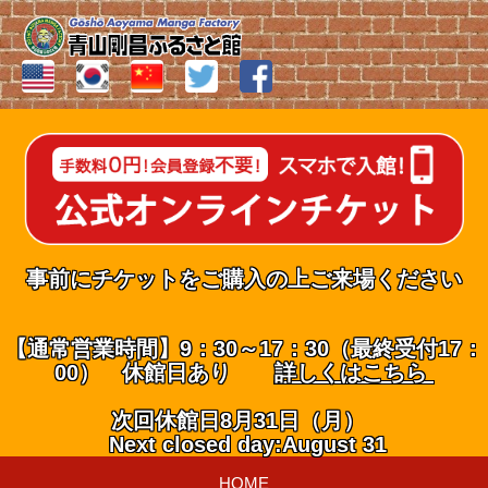
事前にチケットをご購入の上ご来場ください
【通常営業時間】9：30～17：30（最終受付17：
00） 休館日あり
詳しくはこちら
次回休館日8月31日（月）
Next closed day:August 31
HOME