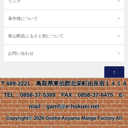
リンク
著作権について
青山剛昌ふるさと館について
お問い合わせ
↑
〒689-2221 鳥取県東伯郡北栄町由良宿１４１４
TEL：0858-37-5389 FAX：0858-37-6475 E-
mail：gamf@e-hokuei.net
Copyright© 2026 Gosho Aoyama Manga Factory All