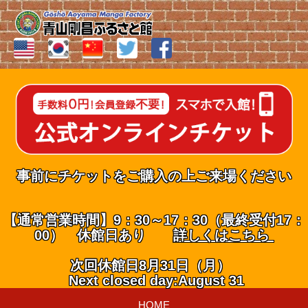
事前にチケットをご購入の上ご来場ください
【通常営業時間】9：30～17：30（最終受付17：
00） 休館日あり
詳しくはこちら
次回休館日8月31日（月）
Next closed day:August 31
HOME