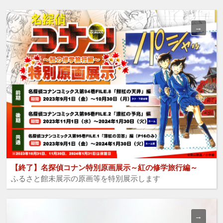
【終了】名探偵コナン特別原画展示～紅の修学旅行編～
ふるさと館未展示の原画等を特別展示します