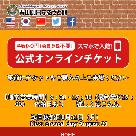
事前にチケットをご購入の上ご来場ください
【通常営業時間】9：30～17：30（最終受付17：
00） 休館日あり
詳しくはこちら
次回休館日8月31日（月）
Next closed day:August 31
HOME