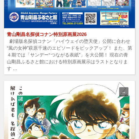
青山剛昌名探偵コナン特別原画展2026
劇場版名探偵コナン「ハイウェイの堕天使」公開に合わせ
“風の女神”萩原千速のエピソードをピックアップ！ また、第
４期では「サンデー‶つながる表紙”」を大公開！ 現在の青
山剛昌ふるさと館における特別原画展示はラストとなりま
す …