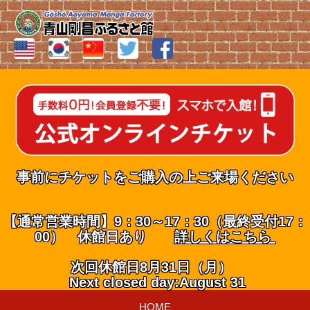
事前にチケットをご購入の上ご来場ください
【通常営業時間】9：30～17：30（最終受付17：
00） 休館日あり
詳しくはこちら
次回休館日8月31日（月）
Next closed day:August 31
HOME