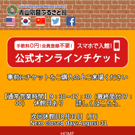
事前にチケットをご購入の上ご来場ください
【通常営業時間】9：30～17：30（最終受付17：
00） 休館日あり
詳しくはこちら
次回休館日8月31日（月）
Next closed day:August 31
HOME