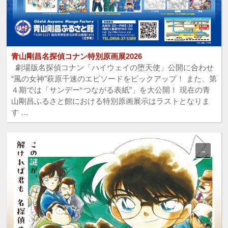
青山剛昌名探偵コナン特別原画展2026
劇場版名探偵コナン「ハイウェイの堕天使」公開に合わせ
“風の女神”萩原千速のエピソードをピックアップ！ また、第
４期では「サンデー‶つながる表紙”」を大公開！ 現在の青
山剛昌ふるさと館における特別原画展示はラストとなりま
す …