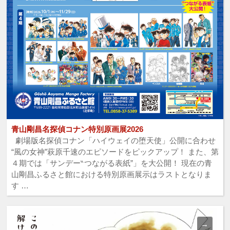
青山剛昌名探偵コナン特別原画展2026
劇場版名探偵コナン「ハイウェイの堕天使」公開に合わせ
“風の女神”萩原千速のエピソードをピックアップ！ また、第
４期では「サンデー‶つながる表紙”」を大公開！ 現在の青
山剛昌ふるさと館における特別原画展示はラストとなりま
す …