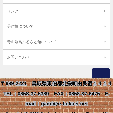
リンク
著作権について
青山剛昌ふるさと館について
お問い合わせ
↑
〒689-2221 鳥取県東伯郡北栄町由良宿１４１４
TEL：0858-37-5389 FAX：0858-37-6475 E-
mail：gamf@e-hokuei.net