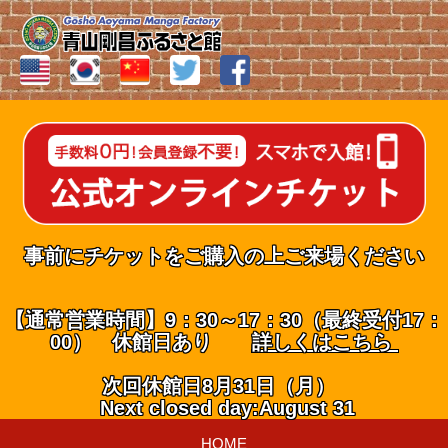
事前にチケットをご購入の上ご来場ください
【通常営業時間】9：30～17：30（最終受付17：
00） 休館日あり
詳しくはこちら
次回休館日8月31日（月）
Next closed day:August 31
HOME