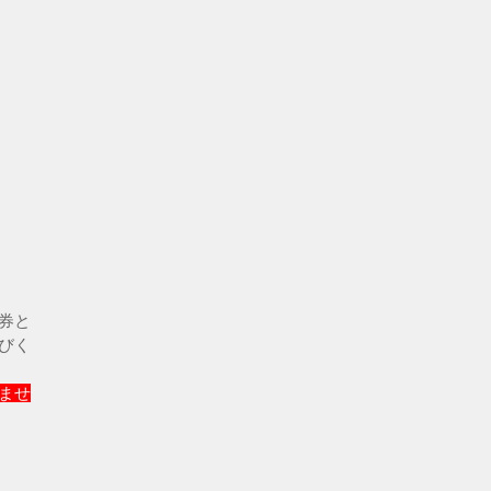
券と
びく
ませ