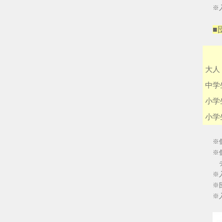
※
■
大人
中学
小学
小学
※
※
チ
※
※
※