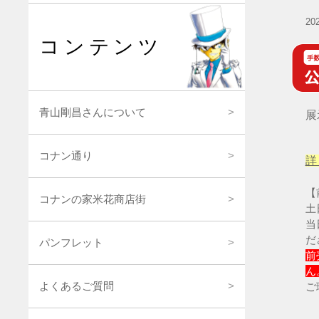
2
コンテンツ
青山剛昌さんについて
展
コナン通り
詳
【
コナンの家米花商店街
土
当
だ
パンフレット
前
ん
よくあるご質問
ご