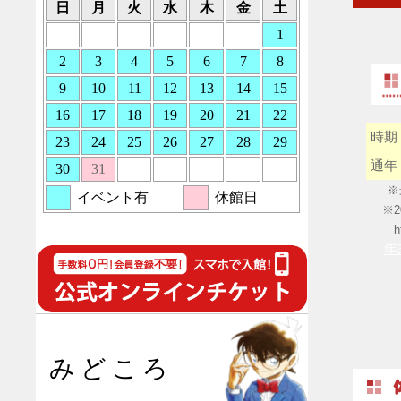
時期
通年
※
※2
h
年
みどころ