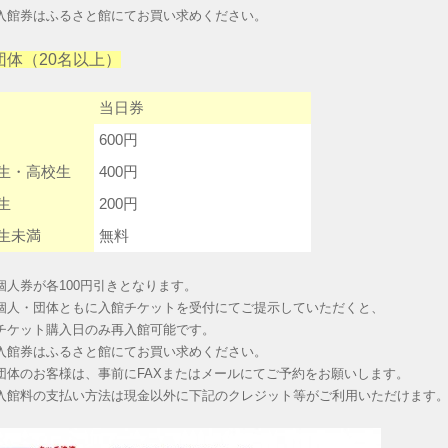
入館券はふるさと館にてお買い求めください。
団体（20名以上）
当日券
600円
生・高校生
400円
生
200円
生未満
無料
個人券が各100円引きとなります。
個人・団体ともに入館チケットを受付にてご提示していただくと、
ケット購入日のみ再入館可能です。
入館券はふるさと館にてお買い求めください。
団体のお客様は、事前にFAXまたはメールにてご予約をお願いします。
入館料の支払い方法は現金以外に下記のクレジット等がご利用いただけます