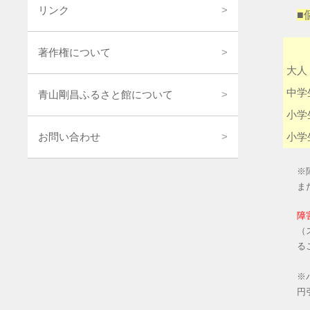
リンク
■
著作権について
大人
中学
青山剛昌ふるさと館について
小学
小学
お問い合わせ
※
ま
障
（
る
※
円