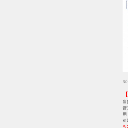
※
【
当
普
用
※
※