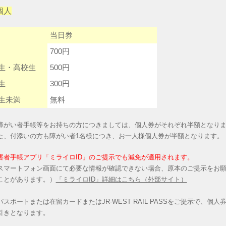
個人
当日券
700円
生・高校生
500円
生
300円
生未満
無料
障がい者手帳等をお持ちの方につきましては、個人券がそれぞれ半額となり
た、付添いの方も障がい者1名様につき、お一人様個人券が半額となります。
害者手帳アプリ「ミライロID」のご提示でも減免が適用されます。
スマートフォン画面にて必要な情報が確認できない場合、原本のご提示をお
ことがあります。）
「ミライロID」詳細はこちら（外部サイト）
パスポートまたは在留カードまたはJR‐WEST RAIL PASSをご提示で、個人券
引きとなります。