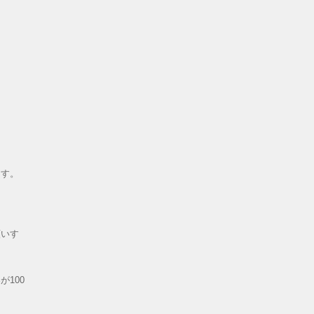
ます。
願いす
が100