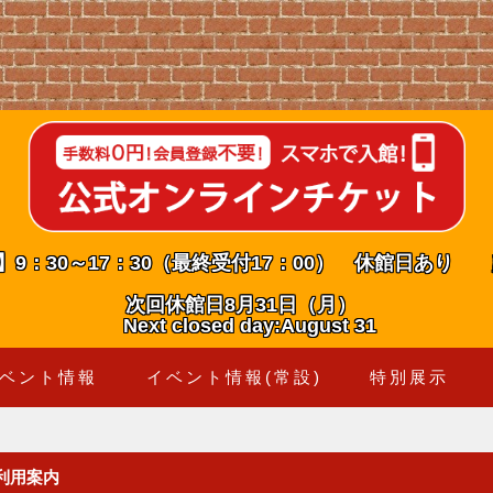
】9：30～17：30（最終受付17：00） 休館日あり
次回休館日8月31日（月）
Next closed day:August 31
ベント情報
イベント情報(常設)
特別展示
ご利用案内