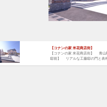
【コナンの家 米花商店街】
【コナンの家 米花商店街】 青
邸前】 リアルな工藤邸の門と表札