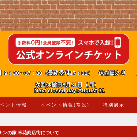
】9：30～17：30（最終受付17：00） 休館日あり
次回休館日8月31日（月）
Next closed day:August 31
ベント情報
イベント情報(常設)
特別展示
コナンの家 米花商店街について