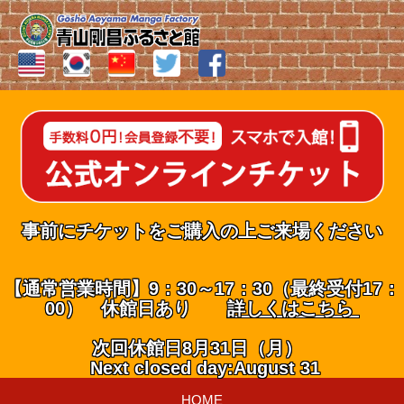
事前にチケットをご購入の上ご来場ください
【通常営業時間】9：30～17：30（最終受付17：
00） 休館日あり
詳しくはこちら
次回休館日8月31日（月）
Next closed day:August 31
HOME