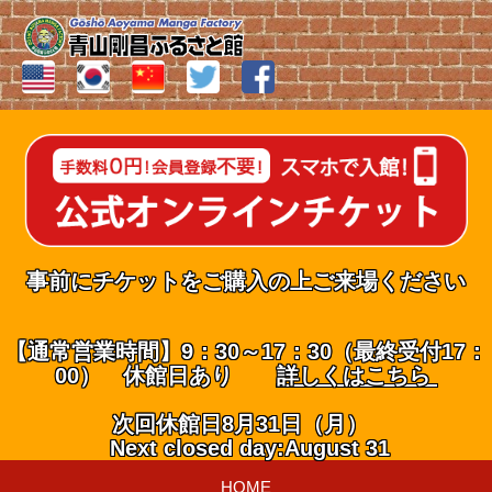
事前にチケットをご購入の上ご来場ください
【通常営業時間】9：30～17：30（最終受付17：
00） 休館日あり
詳しくはこちら
次回休館日8月31日（月）
Next closed day:August 31
HOME