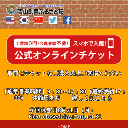
事前にチケットをご購入の上ご来場ください
【通常営業時間】9：30～17：30（最終受付17：
00） 休館日あり
詳しくはこちら
次回休館日8月31日（月）
Next closed day:August 31
HOME