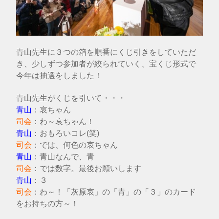
青山先生に３つの箱を順番にくじ引きをしていただ
き、少しずつ参加者が絞られていく、宝くじ形式で
今年は抽選をしました！
青山先生がくじを引いて・・・
青山
：哀ちゃん
司会
：わ～哀ちゃん！
青山
：おもろいコレ(笑)
司会
：では、何色の哀ちゃん
青山
：青山なんで、青
司会
：では数字。最後お願いします
青山
：３
司会
：わ～！
「灰原哀」の「青」の「３」のカード
をお持ちの方～！