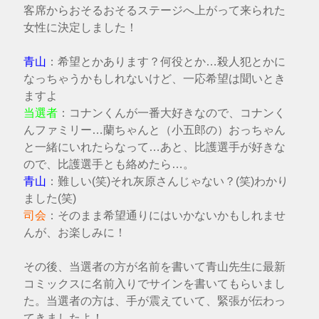
客席からおそるおそるステージへ上がって来られた
女性に決定しました！
青山
：希望とかあります？何役とか…殺人犯とかに
なっちゃうかもしれないけど、一応希望は聞いとき
ますよ
当選者
：コナンくんが一番大好きなので、コナンく
んファミリー…蘭ちゃんと（小五郎の）おっちゃん
と一緒にいれたらなって…あと、比護選手が好きな
ので、比護選手とも絡めたら…。
青山
：難しい(笑)それ灰原さんじゃない？(笑)わかり
ました(笑)
司会
：そのまま希望通りにはいかないかもしれませ
んが、お楽しみに！
その後、当選者の方が名前を書いて青山先生に最新
コミックスに名前入りでサインを書いてもらいまし
た。当選者の方は、手が震えていて、緊張が伝わっ
てきましたよ！