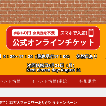
】9：30～17：30（最終受付17：00） 休館日あり
次回休館日8月31日（月）
Next closed day:August 31
ベント情報
イベント情報(常設)
特別展示
【終了】11万人フォロワーありがとうキャンペーン