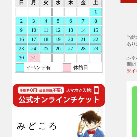
当館
あり
ふる
期間
※イ
みどころ