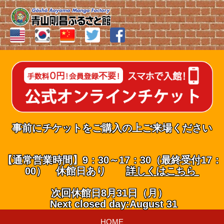
事前にチケットをご購入の上ご来場ください
【通常営業時間】9：30～17：30（最終受付17：
00） 休館日あり
詳しくはこちら
次回休館日8月31日（月）
Next closed day:August 31
HOME