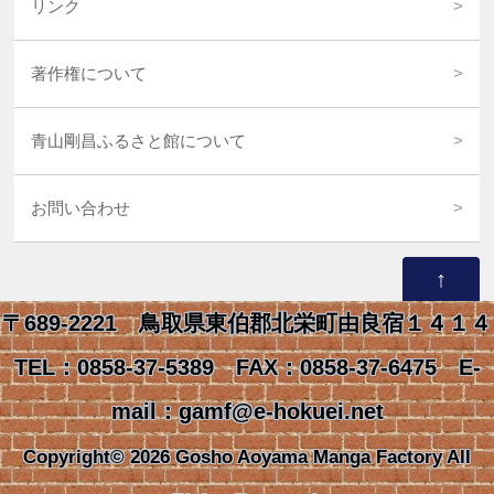
リンク
著作権について
青山剛昌ふるさと館について
お問い合わせ
↑
〒689-2221 鳥取県東伯郡北栄町由良宿１４１４
TEL：0858-37-5389 FAX：0858-37-6475 E-
mail：gamf@e-hokuei.net
Copyright© 2026 Gosho Aoyama Manga Factory All