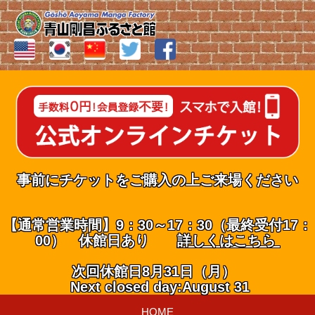
事前にチケットをご購入の上ご来場ください
【通常営業時間】9：30～17：30（最終受付17：
00） 休館日あり
詳しくはこちら
次回休館日8月31日（月）
Next closed day:August 31
HOME