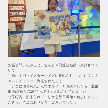
お話を聞いてみると、なんと４日連続当館へ来館されて
いて、
１日に１回マイスタークイズに挑戦され、ついにプレミ
アムマイスターに到達されたそう！
「どこに泊まられたんですか？」とお聞きしたら「北栄
町内の”民泊萬屋”さんです」と話されていました！
北栄町内に泊まられて、しかも毎日当館へ遊びに来てく
ださり、本当にありがとうございました