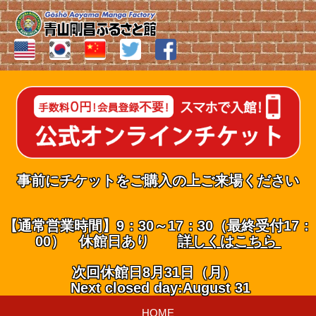
事前にチケットをご購入の上ご来場ください
【通常営業時間】9：30～17：30（最終受付17：
00） 休館日あり
詳しくはこちら
次回休館日8月31日（月）
Next closed day:August 31
HOME