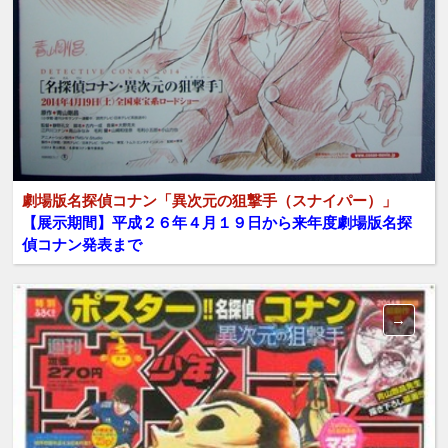
劇場版名探偵コナン「異次元の狙撃手（スナイパー）」
【展示期間】平成２６年４月１９日から来年度劇場版名探
偵コナン発表まで