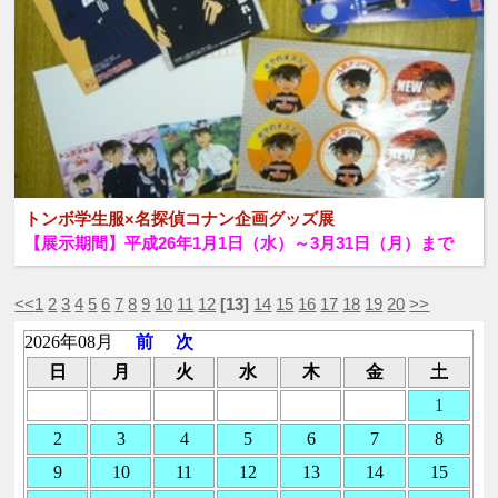
トンボ学生服×名探偵コナン企画グッズ展
【展示期間】平成26年1月1日（水）～3月31日（月）まで
<<
1
2
3
4
5
6
7
8
9
10
11
12
[13]
14
15
16
17
18
19
20
>>