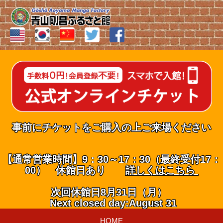
事前にチケットをご購入の上ご来場ください
【通常営業時間】9：30～17：30（最終受付17：
00） 休館日あり
詳しくはこちら
次回休館日8月31日（月）
Next closed day:August 31
HOME